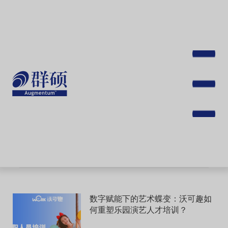
跳
转
到
主
要
内
容
Toggle
navigat
数字赋能下的艺术蝶变：沃可趣如
何重塑乐园演艺人才培训？