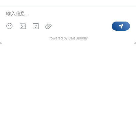
客变“留客”？
群硕动态
2024年03月07日
更多
页
脚
群硕软件
菜
单
请长按二维码
021-51314277-800
扫码关注我们