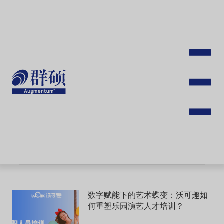
跳
转
到
主
要
内
容
Toggle
navigat
数字赋能下的艺术蝶变：沃可趣如
何重塑乐园演艺人才培训？