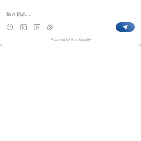
客变“留客”？
群硕动态
2024年03月07日
更多
页
脚
群硕软件
菜
单
请长按二维码
021-51314277-800
扫码关注我们