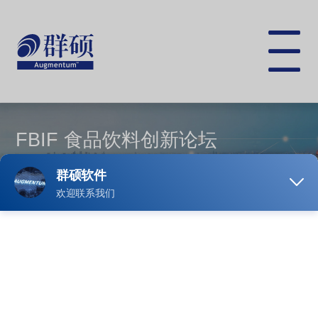
跳
转
到
主
Toggle
要
navigat
内
容
FBIF 食品饮料创新论坛
亚太地区极具行业影响力的食品行业盛会之一
客户需求
伴随着FBIF活动规模和业务快速发展，迫切需要建
立并完善活动配套的数字化支撑体系