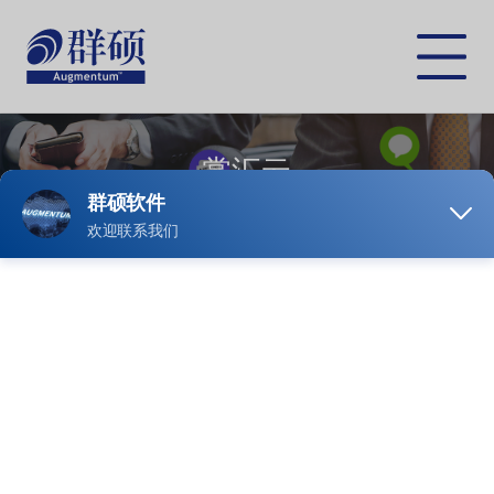
跳
转
到
Toggle
主
navigat
要
内
容
掌汇云
围绕“人-内容-品牌”，建立交叉关联，涵盖资讯、品牌、社群的流量平
台