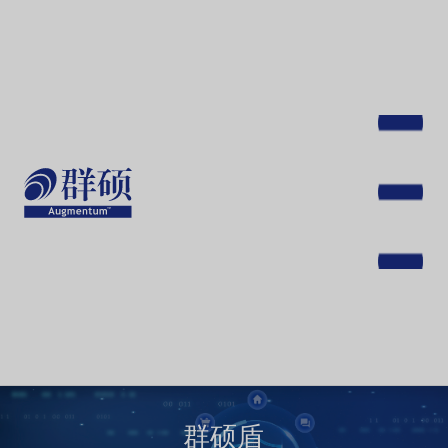
跳
转
到
主
要
内
容
Toggle
navigat
群硕盾