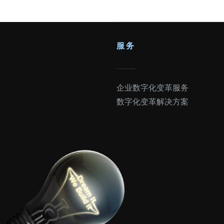
服务
企业数字化变革服务
数字化变革解决方案