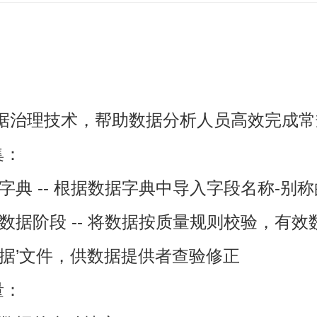
据治理技术，帮助数据分析人员高效完成常
集：
字典 -- 根据数据字典中导入字段名称-
数据阶段 -- 将数据按质量规则校验，有效
据’文件，供数据提供者查验修正
量：