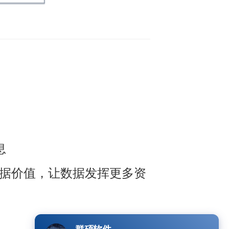
息
据价值，让数据发挥更多资