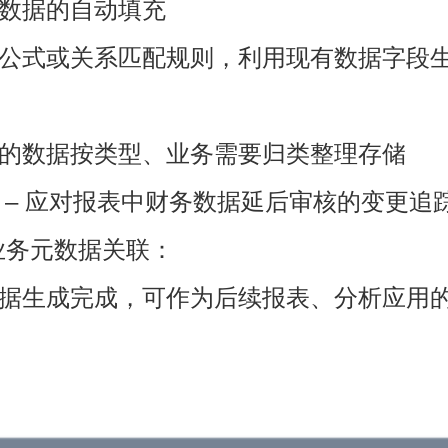
数据的自动填充
公式或关系匹配规则，利用现有数据字段
：
的数据按类型、业务需要归类整理存储
 – 应对报表中财务数据延后审核的变更追
业务元数据关联：
据生成完成，可作为后续报表、分析应用