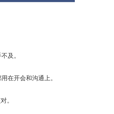
手不及。
都用在开会和沟通上。
核对。