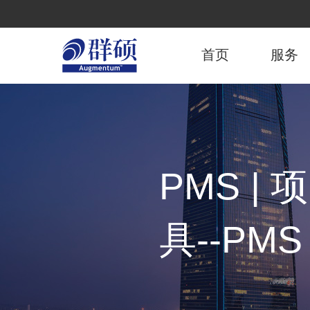
跳
转
主
到
主
首页
服务
导
要
内
航
容
PMS 
具--PM