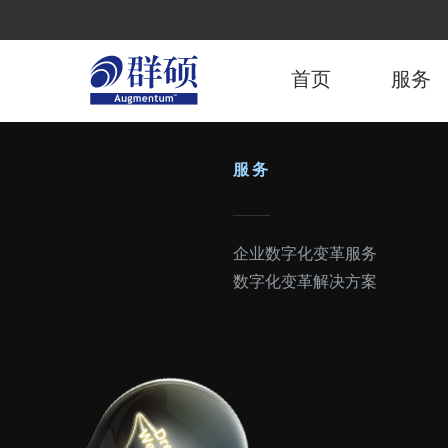
跳
转
主
到
主
首页
服务
导
要
内
航
容
服务
企业数字化变革服务
数字化变革解决方案