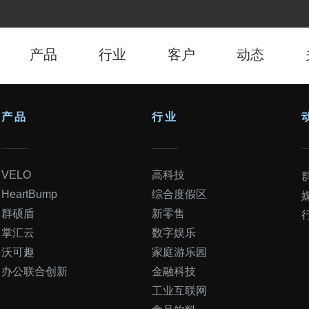
产品
行业
客户
动态
页
产品
行业
脚
菜
单
VELO
高科技
HeartBump
综合度假区
群硕盾
新零售
掌汇云
数字娱乐
沃可趣
家庭游乐园
办公联合创新
金融科技
工业互联网