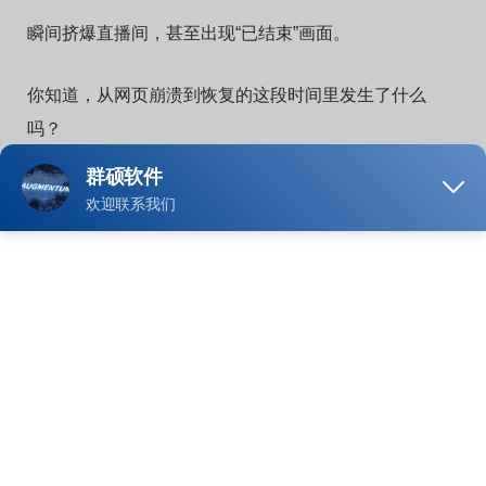
瞬间挤爆直播间，甚至出现“已结束”画面。
你知道，从网页崩溃到恢复的这段时间里发生了什么
吗？
系统运行崩溃，品牌比主播更崩溃
“直播卡成PPT”、“网页加载中”、信号源不稳定、延迟太
长……这些状况在直播或抢购时都是时有发生的。
突发性流量增长、异常流量灌入系统，超出了服务器的
承载能力，就会出现指令错误。为了防止系统崩溃，一
般都会采取限流措施，然而这对于正在进行促销的品牌
方来说，显然是不利的。