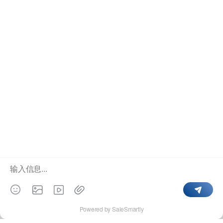
作为客户及合作伙伴核心团队和流程的延伸，群硕自成
立以来，服务着来自全球范围内的财富500强企业、不同
行业的中小企业和初创型公司。