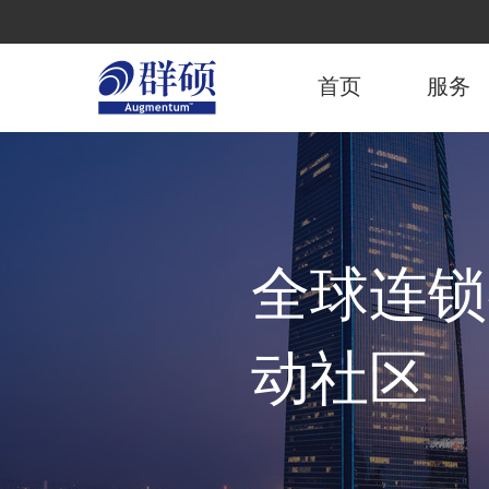
跳
转
主
到
主
首页
服务
导
要
内
航
容
全球连锁
动社区